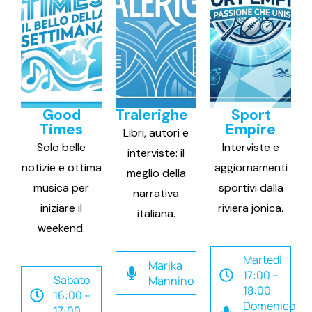
Good
Tralerighe
Sport
Times
Empire
Libri, autori e
Solo belle
Interviste e
interviste: il
notizie e ottima
aggiornamenti
meglio della
musica per
sportivi dalla
narrativa
iniziare il
riviera jonica.
italiana.
weekend.
Martedì
Marika
17:00 –
Sabato
Mannino
18:00
16:00 –
Domenico
17:00