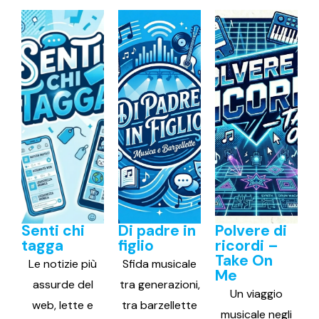
Senti chi
Di padre in
Polvere di
tagga
figlio
ricordi –
Take On
Le notizie più
Sfida musicale
Me
assurde del
tra generazioni,
Un viaggio
web, lette e
tra barzellette
musicale negli