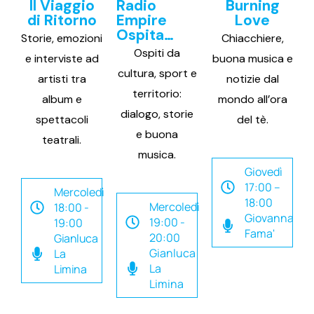
Il Viaggio
Radio
Burning
di Ritorno
Empire
Love
Ospita…
Storie, emozioni
Chiacchiere,
Ospiti da
e interviste ad
buona musica e
cultura, sport e
artisti tra
notizie dal
territorio:
album e
mondo all’ora
dialogo, storie
spettacoli
del tè.
e buona
teatrali.
musica.
Giovedì
17:00 –
Mercoledì
18:00
Mercoledì
18:00 -
Giovanna
19:00 -
19:00
Fama'
20:00
Gianluca
Gianluca
La
La
Limina
Limina