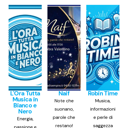
L'Ora Tutta
Naif
Robin Time
Musica in
Note che
Musica,
Bianco e
suonano,
informazioni
Nero
parole che
e perle di
Energia,
restano!
saggezza
passione e