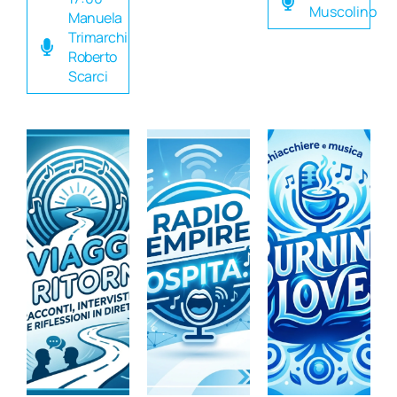
Muscolino
Manuela
Trimarchi
Roberto
Scarci