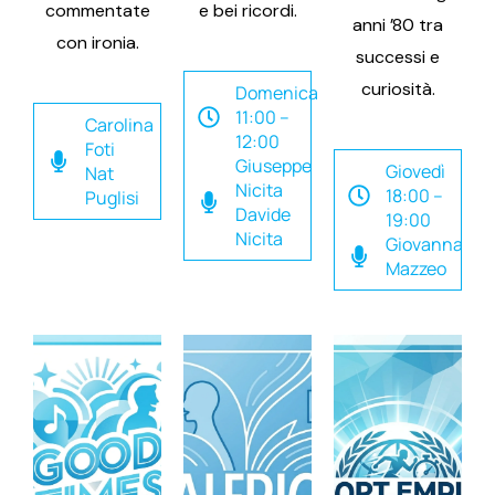
commentate
e bei ricordi.
anni ’80 tra
con ironia.
successi e
curiosità.
Domenica
11:00 –
Carolina
12:00
Foti
Giuseppe
Giovedì
Nat
Nicita
18:00 –
Puglisi
Davide
19:00
Nicita
Giovanna
Mazzeo